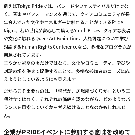
例えば
Tokyo Pride
では、パレードやフェスティバルだけでな
く、音楽やパフォーマンスを通じて、クィアコミュニティが長
年育んできた文化やエネルギーに触れることができる
Pride
Night
、若い世代が安心して集える
Youth Pride
、クィアな表現
や文化に触れる
Queer Art Exhibition
、人権課題について学び
対話する
Human Rights Conference
など、多様なプログラムが
用意されています。
華やかな祝祭の場だけではなく、文化やコミュニティ、学びや
対話の場を併せて提供することで、多様な参加者のニーズに応
えようとしているようにも見えます。
だからこそ重要なのは、「啓発か、居場所づくりか」という二
項対立ではなく、それぞれの価値を認めながら、どのようなバ
ランスを目指していくかを考え続けることなのかもしれませ
ん。
企業がPRIDEイベントに参加する意味を改めて