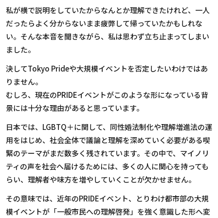
私が横で説明をしていたからなんとか理解できたけれど、一人
だったらよく分からないまま疲弊して帰っていたかもしれな
い。そんな本音を聞きながら、私は思わず立ち止まってしまい
ました。
決して
Tokyo Pride
や大規模イベントを否定したいわけではあ
りません。
むしろ、現在の
PRIDE
イベントがこのような形になっている背
景には十分な理由があると思っています。
日本では、
LGBTQ
＋に関して、同性婚法制化や理解増進法の運
用をはじめ、社会全体で議論と理解を深めていく必要がある喫
緊のテーマがまだ数多く残されています。その中で、マイノリ
ティの声を社会へ届けるためには、多くの人に関心を持っても
らい、理解者や味方を増やしていくことが欠かせません。
その意味では、近年の
PRIDE
イベント、とりわけ都市部の大規
模イベントが「一般市民への理解啓発」を強く意識した形へ変