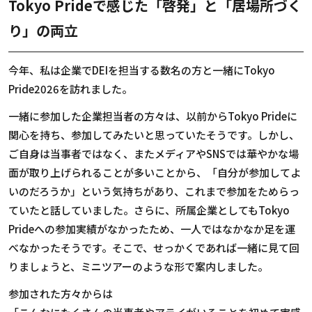
Tokyo Prideで感じた「啓発」と「居場所づく
り」の両立
今年、私は企業で
DEI
を担当する数名の方と一緒に
Tokyo
Pride2026
を訪れました。
一緒に参加した企業担当者の方々は、以前から
Tokyo Pride
に
関心を持ち、参加してみたいと思っていたそうです。しかし、
ご自身は当事者ではなく、またメディアや
SNS
では華やかな場
面が取り上げられることが多いことから、「自分が参加してよ
いのだろうか」という気持ちがあり、これまで参加をためらっ
ていたと話していました。さらに、所属企業としても
Tokyo
Pride
への参加実績がなかったため、一人ではなかなか足を運
べなかったそうです。そこで、せっかくであれば一緒に見て回
りましょうと、ミニツアーのような形で案内しました。
参加された方々からは