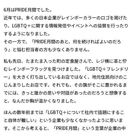
6
月は
PRIDE
月間でした。
近年では、多くの日本企業がレインボーカラーのロゴを掲げた
り、
LGBTQ
＋に関する情報発信やイベントへの協賛を行ったり
するようになりました。
その一方で、「
PRIDE
月間のあと、何を続ければよいのだろ
う」と悩む担当者の方も少なくありません。
私も先日、たまたま入った町の定食屋さんで、レジ横に凛と佇
むレインボーフラッグを見つけました。「
LGBTQ
＋フレンドリ
ー」を大きく打ち出しているお店ではなく、地元住民向けのこ
じんまりしたお店です。それでも、その旗がそこに置かれるま
でには、きっと誰かの思いや対話があったのだろうと想像する
と、なんだか胸が温かくなりました。
ほんの数年前までは「
LGBTQ
＋について社内で話題にするこ
と自体が難しい」という企業も少なくなかったように思いま
す。そこから考えると、「
PRIDE
月間」という言葉が企業の中