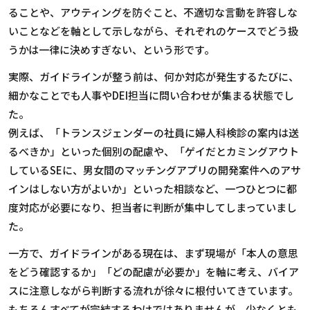
ることや、アウティングを防ぐこと、不適切な言動を許容しな
いことなどを軸として示しながら、それぞれのケースでどう扱
うかは一律に決めすぎない、という形です。
実際、ガイドラインが整う前は、何か対応が発生するたびに、
細かなことでも人事や
DEI
担当に問い合わせが集まる状態でし
た。
例えば、「トランスジェンダーの社員に婦人科検診の案内は送
るべきか」といった個別の配慮や、「ゲイだとカミングアウト
している
SE
に、男女間のマッチングアプリの開発案件へのアサ
インはしない方がよいか」といった相談など、一つひとつに都
度対応が必要になり、担当者に判断が集中してしまっていまし
た。
一方で、ガイドラインがある現在は、まず現場が「本人の意思
をどう確認するか」「どの配慮が必要か」を軸に考え、バイア
スに注意しながら判断する流れが徐々に根付いてきています。
もちろんすべてが完結するわけではありませんが、少なくとも