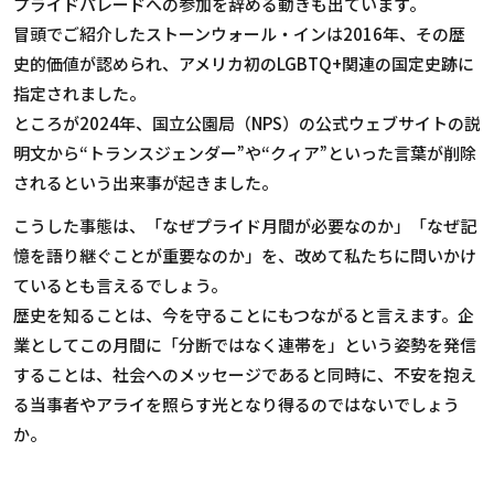
プライドパレードへの参加を辞める動きも出ています。
冒頭でご紹介したストーンウォール・インは2016年、その歴
史的価値が認められ、アメリカ初のLGBTQ+関連の国定史跡に
指定されました。
ところが2024年、国立公園局（NPS）の公式ウェブサイトの説
明文から“トランスジェンダー”や“クィア”といった言葉が削除
されるという出来事が起きました。
こうした事態は、「なぜプライド月間が必要なのか」「なぜ記
憶を語り継ぐことが重要なのか」を、改めて私たちに問いかけ
ているとも言えるでしょう。
歴史を知ることは、今を守ることにもつながると言えます。企
業としてこの月間に「分断ではなく連帯を」という姿勢を発信
することは、社会へのメッセージであると同時に、不安を抱え
る当事者やアライを照らす光となり得るのではないでしょう
か。