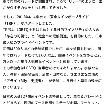
市で同様のパレードが開催され、まるで“リレー”のように、誰
かが必ずその火をともし続けてきました。
そして、2012年には東京で「
東京レインボープライド
（TRP）
」がスタートしました。
TRPは、LGBTQ＋をはじめとする性的マイノリティの人々の
「存在の可視化」と「社会への理解促進」を目的にした、日本
最大級のプライドイベントです。
初回は800人ほどの参加規模でしたが、年々規模を拡大し、近
年ではパレードだけで1万人以上、関連イベントを含めると20
万人以上が集う大規模なイベントへと成長しています。
その参加者はLGBTQ+当事者だけではありません。家族や友
人、教育・医療関係者、企業・団体など、さまざまな立場の
「
アライ（Ally：支援者）
」が参加し、多様性と尊重の輪を広
げています。
日本のLGBTQ+関連イベントの特徴として、単なるパレードに
とどまらず、周辺のブース出展やステージ企画、マーケット、