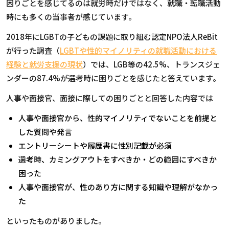
困りごとを感じてるのは就労時だけではなく、就職・転職活動
時にも多くの当事者が感じています。
2018年にLGBTの⼦どもの課題に取り組む認定NPO法⼈ReBit
が行った調査（
LGBTや性的マイノリティの就職活動における
経験と就労支援の現状
）では、LGB等の42.5%、トランスジェ
ンダーの87.4%が選考時に困りごとを感じたと答えています。
人事や面接官、面接に際しての困りごとと回答した内容では
人事や面接官から、性的マイノリティでないことを前提と
した質問や発言
エントリーシートや履歴書に性別記載が必須
選考時、カミングアウトをすべきか・どの範囲にすべきか
困った
人事や面接官が、性のあり方に関する知識や理解がなかっ
た
といったものがありました。