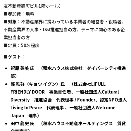
友不動産麴町ビル1階ホール）
■参加費
：無料
■対象
：不動産業界に携わっている事業者の経営者・役職者、
不動産業界の人事・D&I推進担当の方、テーマに関心のある企
業担当者の方
■定員
：50名程度
■ゲスト
：
祝原 英美 氏 （積水ハウス株式会社 ダイバーシティ推進
部）
龔 軼群（キョウ イグン）氏 （株式会社LIFULL
FRIENDLY DOOR 事業責任者、一般社団法人Cultural
Diversity 推進協会 代表理事 / Founder、認定NPO法人
Living In Peace 代表理事 、一般社団法人Welcome
Japan 理事）
田中 龍史 氏 （積水ハウス不動産ホールディングス 賃貸