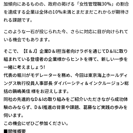
加傾向にあるものの、政府の掲げる「
女性管理職30%」の割合
を達成する企業は全体の10%
未満とまだまだこれからが期待さ
れる課題です。
このような一石が投じられた今、
さらに対応に目が向けられて
いる機会でもあります。
そこで、【E＆J】企業D＆I担当者向けラボを通じてD＆
Iに取り
組まれている登壇者の企業様からヒントを得て、
新しい一歩を
一緒に考えましょう!
代表の堀川がモデレーターを務め、
今回は東京海上ホールディ
ングス執行役員人事部長 ダイバーシティ＆インクルージョン総
括の鍋嶋美佳 様をお迎えします。
同社の先進的なD＆
Iの取り組みをご紹介いただきながら成功体
験のみならず、D＆
I推進の背景や課題、葛藤など実践の歩みを
伺います。
この機会にぜひご参加ください。
■開催概要