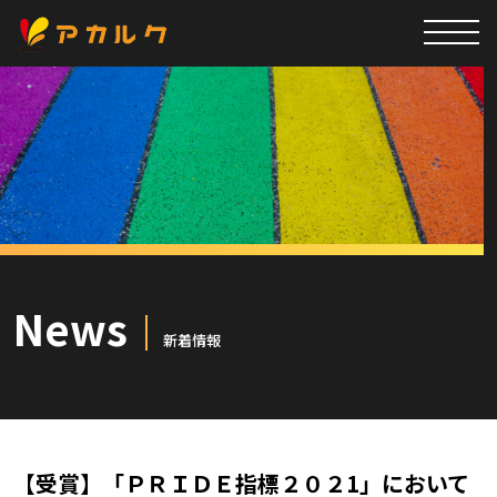
News
新着情報
【受賞】「ＰＲＩＤＥ指標２０２1」において