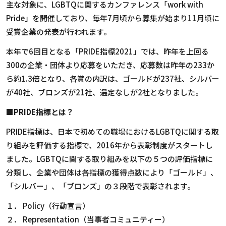
主な対象に、LGBTQに関するカンファレンス「work with
Pride」を開催しており、毎年7月頃から募集が始まり11月頃に
受賞企業の発表が行われます。
本年で6回目となる「PRIDE指標2021」では、昨年を上回る
300の企業・団体より応募をいただき、応募数は昨年の233か
ら約1.3倍となり、各賞の内訳は、ゴールドが237社、シルバー
が40社、ブロンズが21社、選定なしが2社となりました。
■PRIDE指標とは？
PRIDE指標は、日本で初めての職場におけるLGBTQに関する取
り組みを評価する指標で、2016年から表彰制度がスタートし
ました。LGBTQに関する取り組みを以下の５つの評価指標に
分類し、企業や団体は各指標の獲得点数により「ゴールド」、
「シルバー」、「ブロンズ」の３段階で表彰されます。
１． Policy（行動宣言）
２． Representation（当事者コミュニティー）