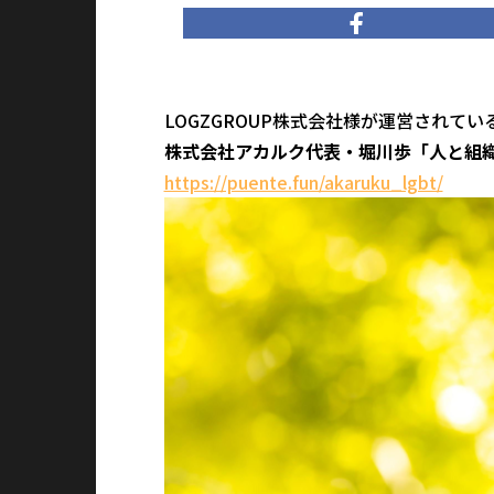
LOGZGROUP株式会社様が運営されてい
株式会社アカルク代表・堀川歩「人と組
https://puente.fun/akaruku_lgbt/