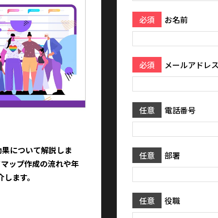
必須
お名前
必須
メールアドレ
任意
電話番号
効果について解説しま
任意
部署
ドマップ作成の流れや年
介します。
任意
役職