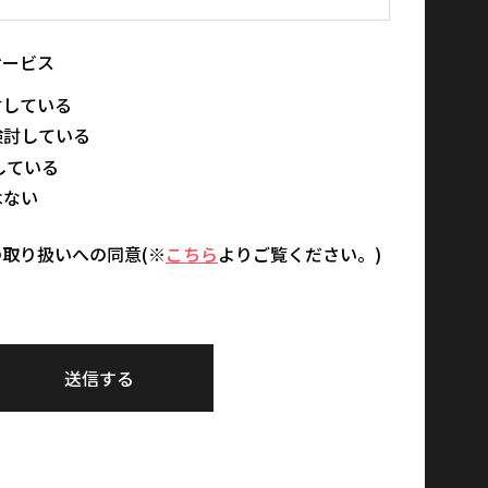
サービス
討している
検討している
討している
はない
取り扱いへの同意(※
こちら
よりご覧ください。)