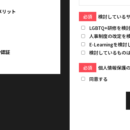
メリット
必須
検討している
LGBTQ+研修を検
人事制度の改定を
E-Learningを検
や認証
検討しているもの
必須
個人情報保護の
同意する