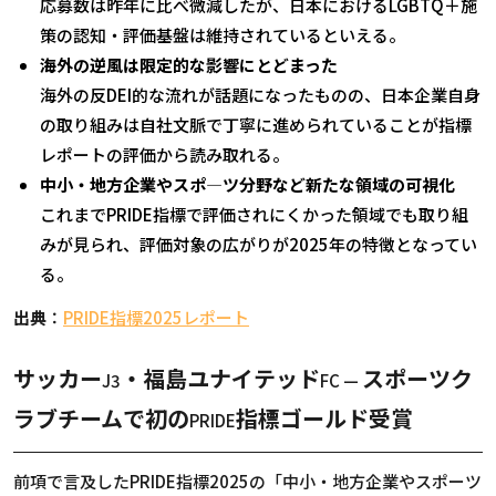
応募数は昨年に比べ微減したが、日本における
LGBTQ
＋施
策の認知・評価基盤は維持されているといえる。
海外の逆風は限定的な影響にとどまった
海外の反
DEI
的な流れが話題になったものの、日本企業自身
の取り組みは自社文脈で丁寧に進められていることが指標
レポートの評価から読み取れる。
中小・地方企業やスポ―ツ分野など新たな領域の可視化
これまで
PRIDE
指標で評価されにくかった領域でも取り組
みが見られ、評価対象の広がりが
2025
年の特徴となってい
る。
出典
：
PRIDE指標2025レポート
サッカー
・福島ユナイテッド
スポーツク
J3
FC —
ラブチームで初の
指標ゴールド受賞
PRIDE
前項で言及した
PRIDE
指標
2025
の「中小・地方企業やスポーツ