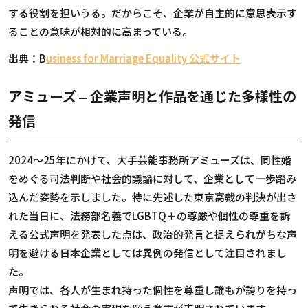
する役割を担いうる。だからこそ、企業が自主的に意思表示す
ることの意味が相対的に高まっている。
出典：
B
usiness for Marriage Equality
公式サイト
アミューズ
企業声明と作品を通じた多様性の
—
発信
2024
〜
25
年にかけて、大手芸能事務所アミューズは、同性婚
をめぐる司法判断や社会的議論に対して、企業として一歩踏み
込んだ姿勢を示しました。特に先述した東京高裁の判決が出さ
れた当日に、法務部名義で
LGBTQ
＋の尊厳や個性の尊重を訴
える公式声明を発表した点は、政治的発言と捉えられがちな声
明を避ける日本企業としては異例の発信として注目されまし
た。
声明では、各人が生まれ持った個性を尊重し誰もが誇りを持っ