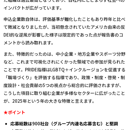
インパクトが広がっています。
申込企業数自体は、評価基準が難化したこともあり昨年と比べ
て微減となりましたが、当初懸念されていたアメリカ由来の反
DEI
的な逆風が影響した様子は限定的であった点が報告書のコ
メントから読み取れます。
また、特徴的だったのは、中小企業・地方企業やスポーツ分野
など、これまで可視化されにくかった領域での参加が見られた
ことです。
PRIDE
指標は
LGBTQ
＋インクルージョンを促進する
「職場づくり」を評価する指標であり、政策・制度・啓発・制
度設計・社会貢献の
5
つの視点から総合的に評価されますが、
こうした項目に取り組む企業が多様なセクターに広がったこと
が、
2025
年という年の大きな特徴と言えます。
★ポイント
応募総数は
900
社台（グループ内連名応募含む）と堅調