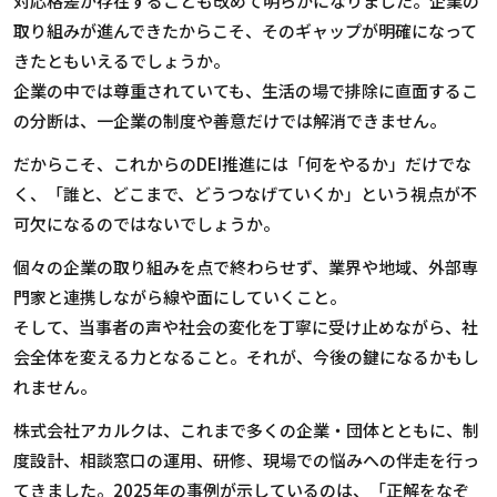
対応格差が存在することも改めて明らかになりました。企業の
取り組みが進んできたからこそ、そのギャップが明確になって
きたともいえるでしょうか。
企業の中では尊重されていても、生活の場で排除に直面する
こ
の分断は、一企業の制度や善意だけでは解消できません。
だからこそ、これからの
DEI
推進には「何をやるか」だけでな
く、「誰と、どこまで、どうつなげていくか」という視点が不
可欠になるのではないでしょうか。
個々の企業の取り組みを点で終わらせず、業界や地域、外部専
門家と連携しながら線や面にしていくこと。
そして、当事者の声や社会の変化を丁寧に受け止めながら、社
会全体を変える力となること。それが、今後の鍵になるかもし
れません。
株式会社アカルクは、これまで多くの企業・団体とともに、制
度設計、相談窓口の運用、研修、現場での悩みへの伴走を行っ
てきました。
2025
年の事例が示しているのは、「正解をなぞ