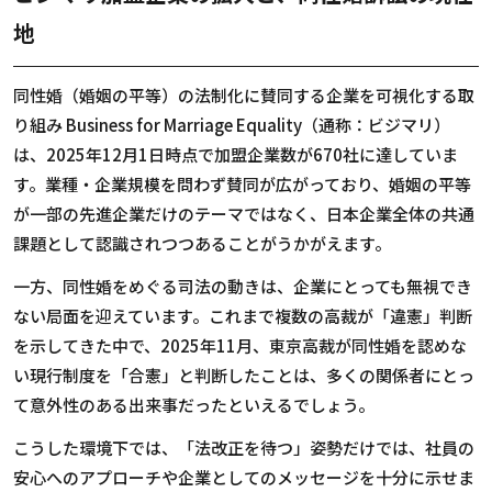
地
同性婚（婚姻の平等）の法制化に賛同する企業を可視化する取
り組み
Business for Marriage Equality
（通称：ビジマリ）
は、
2025
年
12
月
1
日時点で加盟企業数が
670
社に達していま
す。業種・企業規模を問わず賛同が広がっており、婚姻の平等
が一部の先進企業だけのテーマではなく、日本企業全体の共通
課題として認識されつつあることがうかがえます。
一方、同性婚をめぐる司法の動きは、企業にとっても無視でき
ない局面を迎えています。これまで複数の高裁が「違憲」判断
を示してきた中で、
2025
年
11
月、東京高裁が同性婚を認めな
い現行制度を「合憲」と判断したことは、多くの関係者にとっ
て意外性のある出来事だったといえるでしょう。
こうした環境下では、「法改正を待つ」姿勢だけでは、社員の
安心へのアプローチや企業としてのメッセージを十分に示せま