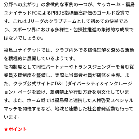
分野への広がり」の象徴的な事例の一つが、サッカー
J3
・福島
ユナイテッド
FC
による
PRIDE
指標最高評価のゴールド受賞で
す。これは
J
リーグのクラブチームとして初めての快挙であ
り、スポーツ界における多様性・包摂性推進の象徴的な成果で
はないでしょうか。
福島ユナイテッドでは、クラブ内外で多様性理解を深める活動
を積極的に展開しているようです。
社内制度として同性パートナーやトランスジェンダーを含む従
業員支援制度を整備し、実際に当事者社員が研修を主導。ま
た、クラブ公式サイトに
D&I
（ダイバーシティ＆インクルージ
ョン）ページを設け、差別禁止や行動方針を明文化していま
す。また、ホーム戦では福島県と連携した人権啓発スペシャル
マッチを開催するなど、地域と連動した社会啓発活動も行って
います。
★ポイント