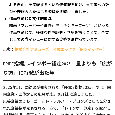
れる自由」を実現するという価値観を掲げ、当事者への敬
意や表現の力を信じる姿勢を明確にしました。
作品を通じた文化的関与
映画『ブルーボーイ事件』や『キンキーブーツ』といった
作品を通じて、多様な性や歴史・物語を描くことで、企業
としての当イシューに対する姿勢を形作っています。
出典：
株式会社アミューズ 公式エックス（旧ツイッター）
指標
レインボー認定
量よりも「広が
PRIDE
/
2025 —
り方」に特徴が出た年
2025
年
11
月に結果が発表された 「
PRIDE
指標
2025
」では、国
内企業・団体からの応募が総計
931
社 に達しました。
応募企業のうち、ゴールド・シルバー・ブロンズとして区分さ
れた企業数が発表される一方で、「レインボー認定」を取得し
た組織は過去最高となっており、自社内にとどまらず社会への