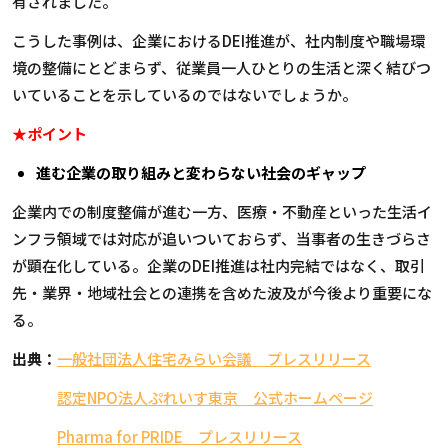
有されました。
こうした事例は、企業における
DEI
推進が、社内制度や職場環
境の整備にとどまらず、従業員一人ひとりの生活と深く結びつ
いていることを示しているのではないでしょうか。
★ポイント
進む企業の取り組みと変わらない社会のギャップ
企業内での制度整備が進む一方、医療・不動産といった生活イ
ンフラ領域では対応が追いついておらず、当事者の生きづらさ
が顕在化している。企業の
DEI
推進は社内完結ではなく、取引
先・業界・地域社会との連携を含めた波及が今後より重要にな
る。
出典：
一般社団法人住宅みらい会議 プレスリリース
認定NPO法人ぷれいす東京 公式ホームページ
Pharma for PRIDE プレスリリース