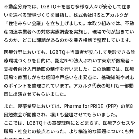
不動産分野では、
LGBTQ
＋を含む多様な人々が安心して住ま
いを選べる環境づくりを目指し、株式会社
IRIS
とアカルクが
「住宅みらい会議」を立ち上げました。本取り組みでは、不動
産関連事業者への対応実態調査を実施し、現場で何が起きてい
るのか、どこに課題があるのかを業界横断で整理しています。
医療分野においても、
LGBTQ
＋当事者が安心して受診できる診
療環境づくりを目的に、認定
NPO
法人ぷれいす東京が医療者・
支援者向け入門動画の制作を行いました。この動画では、医療
現場で直面しがちな疑問や戸惑いを出発点に、基礎知識や対応
のポイントを整理されています。アカルク代表の堀川も一部動
画に出演させてもらいました。
また、製薬業界においては、
Pharma for PRIDE
（
PFP
）の第
8
回勉強会が開催され、堀川も登壇させてもらいました。
ここでは、
LGBTQ
＋の基礎理解にとどまらず、医療アクセスや
職場・社会との接点といった、より構造的な課題についても共