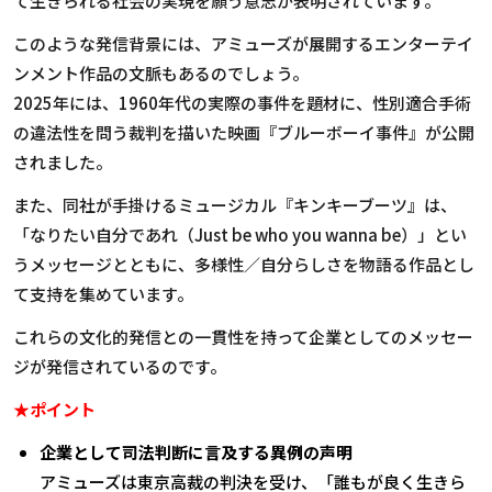
て生きられる社会の実現を願う意志が表明されています。
このような発信背景には、アミューズが展開するエンターテイ
ンメント作品の文脈もあるのでしょう。
2025
年には、
1960
年代の実際の事件を題材に、性別適合手術
の違法性を問う裁判を描いた映画『ブルーボーイ事件』が公開
されました。
また、同社が手掛けるミュージカル『キンキーブーツ』は、
「なりたい自分であれ（
Just be who you wanna be
）」とい
うメッセージとともに、多様性／自分らしさを物語る作品とし
て支持を集めています。
これらの文化的発信との一貫性を持って企業としてのメッセー
ジが発信されているのです。
★ポイント
企業として司法判断に言及する異例の声明
アミューズは東京高裁の判決を受け、「誰もが良く生きら