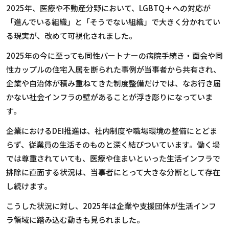
2025
年、医療や不動産分野において、
LGBTQ
＋への対応が
「進んでいる組織」と「そうでない組織」で大きく分かれてい
る現実が、改めて可視化されました。
2025
年の今に至っても同性パートナーの病院手続き・面会や同
性カップルの住宅入居を断られた事例が当事者から共有され、
企業や自治体が積み重ねてきた制度整備だけでは、なお行き届
かない社会インフラの壁があることが浮き彫りになっていま
す。
企業における
DEI
推進は、社内制度や職場環境の整備にとどま
らず、従業員の生活そのものと深く結びついています。働く場
では尊重されていても、医療や住まいといった生活インフラで
排除に直面する状況は、当事者にとって大きな分断として存在
し続けます。
こうした状況に対し、
2025
年は企業や支援団体が生活インフ
ラ領域に踏み込む動きも見られました。