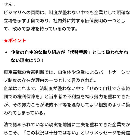
せん。
ビジマリへの賛同は、制度が整わない中でも企業として明確な
立場を示す手段であり、社内外に対する価値表明の一つとし
て、改めて意味を持っているのです。
★ポイント
企業の自主的な取り組みが「代替手段」として扱われかね
ない現実に
NO
！
東京高裁の合憲判断では、自治体や企業によるパートナーシッ
プ制度の存在が理由の一つとして言及された。
企業はこれまで、法制度が整わない中で「せめて自社できる範
囲での権利保障を」と当事者の不利益を補う努力を重ねてきた
が、その努力こそが法的不平等を温存してよい根拠のように扱
われてしまっている。
法で認められていない現実を前提に工夫を重ねてきた企業だか
らこそ、「この状況は十分ではない」というメッセージを発信