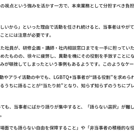
の視点という強みを活かす一方で、本来業務として分担すべき負
しいから」といった理由で活動を任され続けると、当事者はやが
ことには注意が必要です。
た社員が、研修企画・講師・社内相談窓口までを一手に担ってい
始めたものの、徐々に疲弊し、異動を機にその役割を手放すことに
みが頓挫してしまったという事例もあるようです。このようなケー
LGBTQ+
“
”
動やアライ活動の中でも、
当事者が
語る役割
を求めら
“
”
るうちに語ることが
当たり前
となり、知らず知らずのうちにプ
っても、当事者にばかり語りが集中すると、「語らない選択」が難
。
の場面でも語らない自由を保障すること」や「非当事者の積極的な