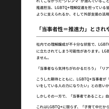
“
”
れてこなかった
ジレンマ
が潜んでいるこ
LGBTQ+
推進担当、
理解促進を担っている
ように支えられるか、そして外部支援の活用
「当事者性＝推進力」とされ
LGBT
社内での理解醸成が不十分な状態で、
LG
に立たされてしまう可能性があります。
ません。
「当事者なら気持ちがわかるだろう」「リア
LGBTQ+
こうした期待とともに、
当事者が
いをしている人の力になりたい」との思い
しかしその一方で、「当事者であること」自
LGBTQ+
これは
に限らず、「子育て中だか