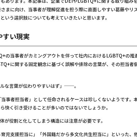
DEI
LGBTQ+
ともあります。本記事は、企業で
や
に関する取り組み
皆さまに向け、当事者が理解促進を担う際に直面しやすい葛藤やリ
という選択肢についても考えていきたいと思います。
やすい現実
Q+
LGBTQ+
の当事者がカミングアウトを伴って社内における
の推
BTQ+
に関する固定観念に基づく誤解や排除の言葉が、その担当者
──
ルな言葉が伝わりやすいはず」
。
「当事者担当者」として任命されるケースは珍しくないようです。
から快く引き受けることが多いのではないでしょうか。
体が役割と化してしまう構造には注意が必要です。
ら育児支援担当に」「外国籍だから多文化共生担当に」といった、