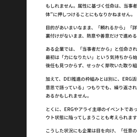
もしれません。属性に基づく任命は、当事者
”
体
に押しつけることにもなりかねません。
目的があいまいなまま、「頼れるから」「詳
裏付けがないまま、熱意や善意だけで進める
ある企業では、「当事者だから」と任命され
最初は「力になりたい」という気持ちから
後任も見つからず、せっかく芽吹いた取り組
DEI
ERG
加えて、
推進の枠組みとは別に、
活
意思で語っている」つもりでも、繰り返され
あるかもしれません。
ERG
とくに、
やアライ主導のイベントであ
ウト状態に陥ってしまうことも考えられます
こうした状況にも企業は目を向け、「任意